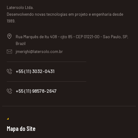
Latersolo Ltda.
Desenvolvendo novas tecnologias em projeto e engenharia desde
1989.
Rua Marquês de Itu 408 - cjto 85 - CEP 01221-00 - Sao Paulo, SP,
Brazil
jmerighi@latersolo.com.br
+55 (11) 3032-0431
+55 (11) 98578-2647
Mapa do Site