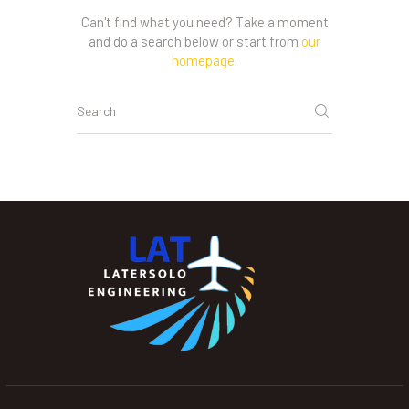
Can't find what you need? Take a moment
and do a search below or start from
our
homepage
.