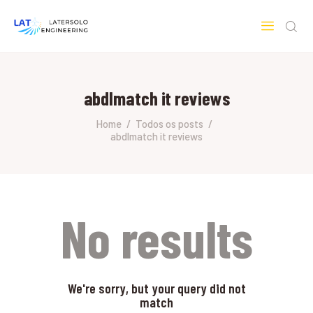
LATERSOLO
Serviços de Engenharia e Consultoria
abdlmatch it reviews
HOME
SOBRE A LATERSOLO
Home
Todos os posts
abdlmatch it reviews
ENGINEERING
MERCADOS & SERVIÇOS
CONTATO
PESQUISAS RESEARCH
No results
We're sorry, but your query did not
match