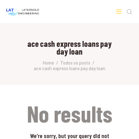
LATERSOLO
Serviços de Engenharia e Consultoria
ace cash express loans pay
HOME
day loan
SOBRE A LATERSOLO
ENGINEERING
Home
Todos os posts
ace cash express loans pay day loan
MERCADOS & SERVIÇOS
CONTATO
PESQUISAS RESEARCH
No results
We're sorry, but your query did not