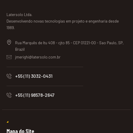
Latersolo Ltda.
Desenvolvendo novas tecnologias em projeto e engenharia desde
1989.
Rua Marquês de Itu 408 - cjto 85 - CEP 01221-00 - Sao Paulo, SP,
Brazil
jmerighi@latersolo.com.br
+55 (11) 3032-0431
+55 (11) 98578-2647
Mapa do Site