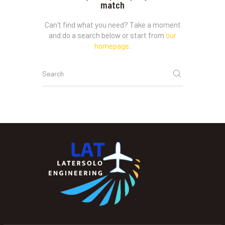
match
Can't find what you need? Take a moment
and do a search below or start from
our
homepage
.