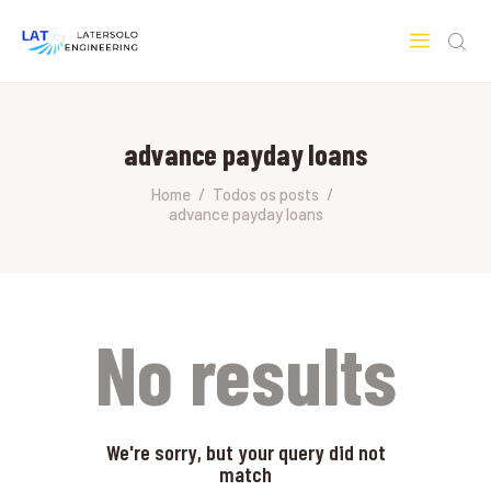
LATERSOLO
Serviços de Engenharia e Consultoria
advance payday loans
HOME
SOBRE A LATERSOLO
Home
Todos os posts
advance payday loans
ENGINEERING
MERCADOS & SERVIÇOS
CONTATO
PESQUISAS RESEARCH
No results
We're sorry, but your query did not
match