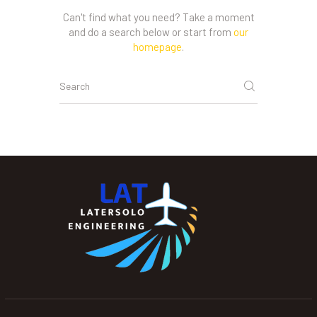
Can't find what you need? Take a moment
and do a search below or start from
our
homepage
.