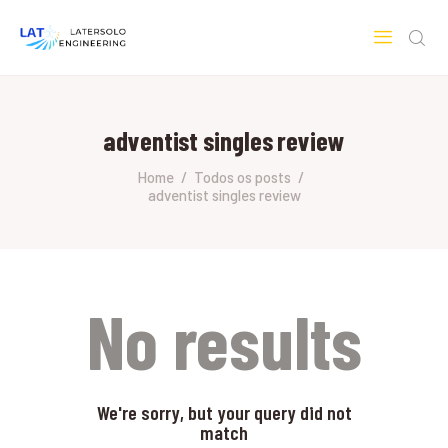
LATERSOLO
Serviços de Engenharia e Consultoria
adventist singles review
HOME
SOBRE A LATERSOLO
Home
Todos os posts
adventist singles review
ENGINEERING
MERCADOS & SERVIÇOS
CONTATO
PESQUISAS RESEARCH
No results
We're sorry, but your query did not
match