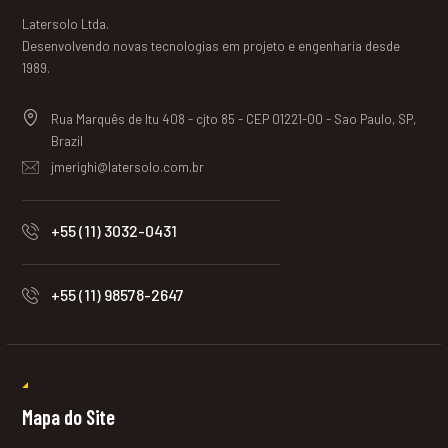
Latersolo Ltda.
Desenvolvendo novas tecnologias em projeto e engenharia desde
1989.
Rua Marquês de Itu 408 - cjto 85 - CEP 01221-00 - Sao Paulo, SP,
Brazil
jmerighi@latersolo.com.br
+55 (11) 3032-0431
+55 (11) 98578-2647
Mapa do Site