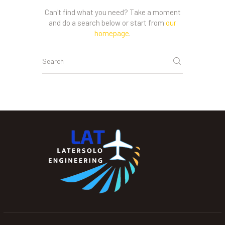
Can't find what you need? Take a moment
and do a search below or start from
our
homepage
.