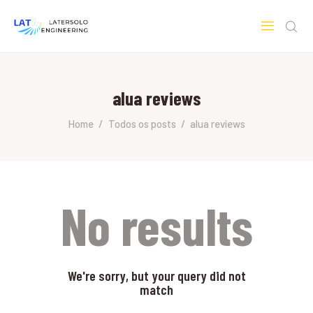
LATERSOLO
Serviços de Engenharia e Consultoria
alua reviews
HOME
SOBRE A LATERSOLO
Home
Todos os posts
alua reviews
ENGINEERING
MERCADOS & SERVIÇOS
CONTATO
PESQUISAS RESEARCH
No results
We're sorry, but your query did not
match