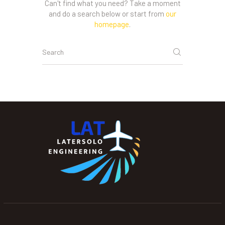
Can't find what you need? Take a moment
and do a search below or start from
our
homepage
.