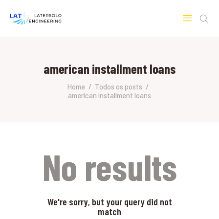
LATERSOLO
Serviços de Engenharia e Consultoria
american installment loans
HOME
SOBRE A LATERSOLO
Home
Todos os posts
american installment loans
ENGINEERING
MERCADOS & SERVIÇOS
CONTATO
PESQUISAS RESEARCH
No results
We're sorry, but your query did not
match