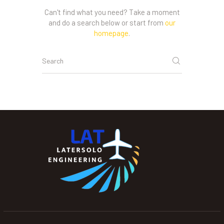
Can't find what you need? Take a moment
and do a search below or start from
our
homepage
.