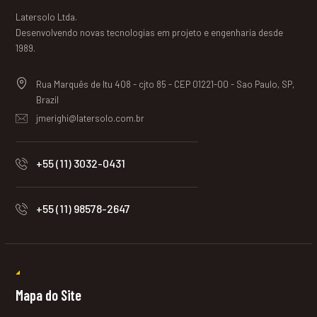
Latersolo Ltda.
Desenvolvendo novas tecnologias em projeto e engenharia desde
1989.
Rua Marquês de Itu 408 - cjto 85 - CEP 01221-00 - Sao Paulo, SP,
Brazil
jmerighi@latersolo.com.br
+55 (11) 3032-0431
+55 (11) 98578-2647
Mapa do Site