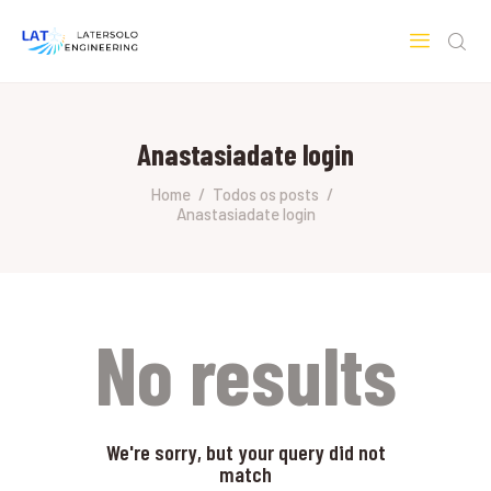
LATERSOLO
Serviços de Engenharia e Consultoria
Anastasiadate login
HOME
SOBRE A LATERSOLO
Home
Todos os posts
Anastasiadate login
ENGINEERING
MERCADOS & SERVIÇOS
CONTATO
PESQUISAS RESEARCH
No results
We're sorry, but your query did not
match