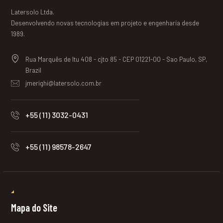
Latersolo Ltda.
Desenvolvendo novas tecnologias em projeto e engenharia desde
1989.
Rua Marquês de Itu 408 - cjto 85 - CEP 01221-00 - Sao Paulo, SP,
Brazil
jmerighi@latersolo.com.br
+55 (11) 3032-0431
+55 (11) 98578-2647
Mapa do Site