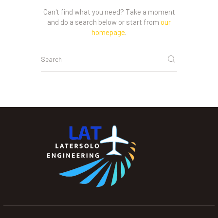
Can't find what you need? Take a moment
and do a search below or start from
our
homepage
.