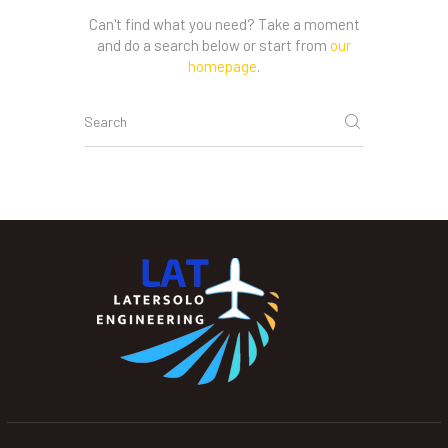
Can't find what you need? Take a moment
and do a search below or start from
our
homepage
.