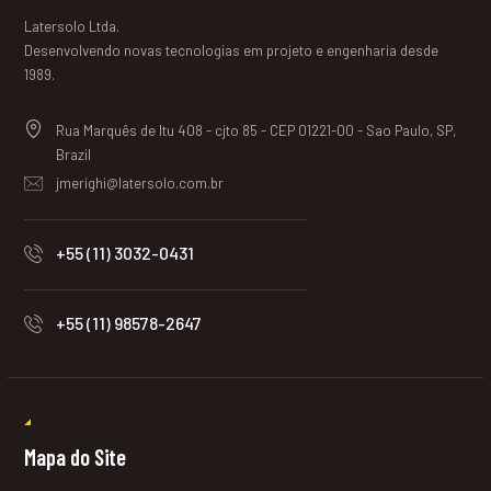
Latersolo Ltda.
Desenvolvendo novas tecnologias em projeto e engenharia desde
1989.
Rua Marquês de Itu 408 - cjto 85 - CEP 01221-00 - Sao Paulo, SP,
Brazil
jmerighi@latersolo.com.br
+55 (11) 3032-0431
+55 (11) 98578-2647
Mapa do Site