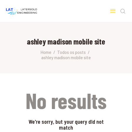
LATERSOLO
Serviços de Engenharia e Consultoria
ashley madison mobile site
HOME
SOBRE A LATERSOLO
Home
Todos os posts
ashley madison mobile site
ENGINEERING
MERCADOS & SERVIÇOS
CONTATO
PESQUISAS RESEARCH
No results
We're sorry, but your query did not
match