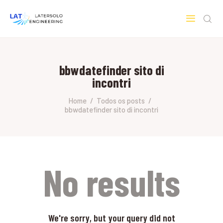
LATERSOLO
Serviços de Engenharia e Consultoria
bbwdatefinder sito di
HOME
incontri
SOBRE A LATERSOLO
ENGINEERING
Home
Todos os posts
bbwdatefinder sito di incontri
MERCADOS & SERVIÇOS
CONTATO
PESQUISAS RESEARCH
No results
We're sorry, but your query did not