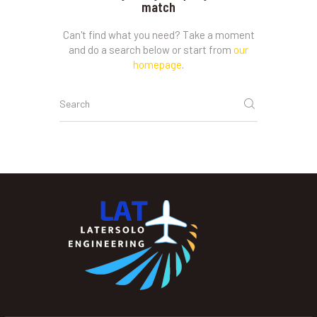
match
Can't find what you need? Take a moment
and do a search below or start from
our
homepage
.