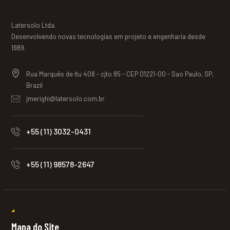
Latersolo Ltda.
Desenvolvendo novas tecnologias em projeto e engenharia desde
1989.
Rua Marquês de Itu 408 - cjto 85 - CEP 01221-00 - Sao Paulo, SP,
Brazil
jmerighi@latersolo.com.br
+55 (11) 3032-0431
+55 (11) 98578-2647
Mapa do Site