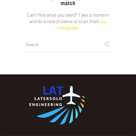
match
Can't find what you need? Take a moment
and do a search below or start from
our
homepage
.