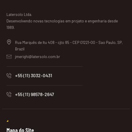
Latersolo Ltda.
Desenvolvendo novas tecnologias em projeto e engenharia desde
1989.
Rua Marquês de Itu 408 - cjto 85 - CEP 01221-00 - Sao Paulo, SP,
Brazil
jmerighi@latersolo.com.br
+55 (11) 3032-0431
+55 (11) 98578-2647
Mapa do Site