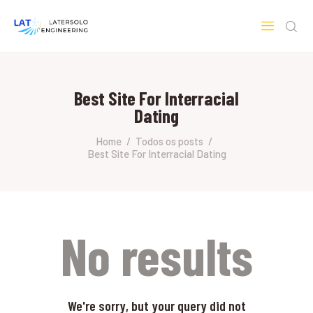
LATERSOLO
Serviços de Engenharia e Consultoria
Best Site For Interracial
HOME
Dating
SOBRE A LATERSOLO
ENGINEERING
Home
Todos os posts
Best Site For Interracial Dating
MERCADOS & SERVIÇOS
CONTATO
PESQUISAS RESEARCH
No results
We're sorry, but your query did not