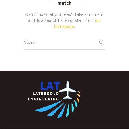
match
Can't find what you need? Take a moment
and do a search below or start from
our
homepage
.