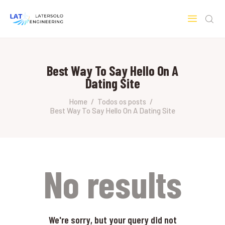
LATERSOLO
Serviços de Engenharia e Consultoria
Best Way To Say Hello On A
HOME
Dating Site
SOBRE A LATERSOLO
ENGINEERING
Home
Todos os posts
Best Way To Say Hello On A Dating Site
MERCADOS & SERVIÇOS
CONTATO
PESQUISAS RESEARCH
No results
We're sorry, but your query did not