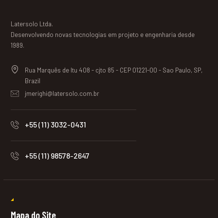
Latersolo Ltda.
Desenvolvendo novas tecnologias em projeto e engenharia desde
1989.
Rua Marquês de Itu 408 - cjto 85 - CEP 01221-00 - Sao Paulo, SP,
Brazil
jmerighi@latersolo.com.br
+55 (11) 3032-0431
+55 (11) 98578-2647
Mapa do Site