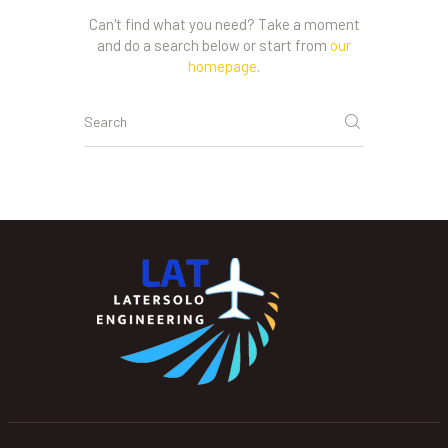
Can't find what you need? Take a moment
and do a search below or start from
our
homepage
.