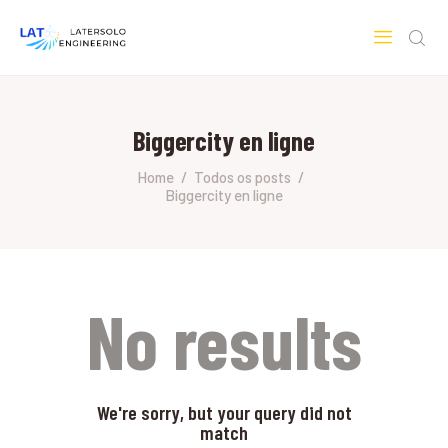
LATERSOLO
Serviços de Engenharia e Consultoria
Biggercity en ligne
HOME
SOBRE A LATERSOLO
Home
Todos os posts
Biggercity en ligne
ENGINEERING
MERCADOS & SERVIÇOS
CONTATO
PESQUISAS RESEARCH
No results
We're sorry, but your query did not
match