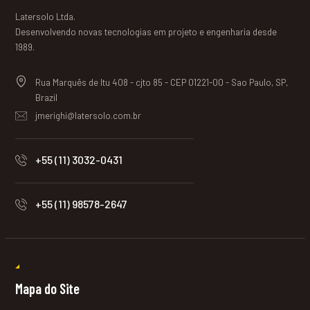
Latersolo Ltda.
Desenvolvendo novas tecnologias em projeto e engenharia desde
1989.
Rua Marquês de Itu 408 - cjto 85 - CEP 01221-00 - Sao Paulo, SP,
Brazil
jmerighi@latersolo.com.br
+55 (11) 3032-0431
+55 (11) 98578-2647
Mapa do Site