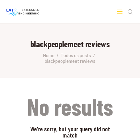
LATERSOLO
Serviços de Engenharia e Consultoria
blackpeoplemeet reviews
HOME
SOBRE A LATERSOLO
Home
Todos os posts
blackpeoplemeet reviews
ENGINEERING
MERCADOS & SERVIÇOS
CONTATO
PESQUISAS RESEARCH
No results
We're sorry, but your query did not
match