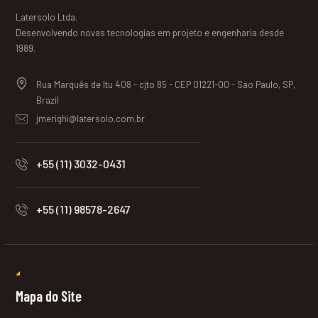
Latersolo Ltda.
Desenvolvendo novas tecnologias em projeto e engenharia desde
1989.
Rua Marquês de Itu 408 - cjto 85 - CEP 01221-00 - Sao Paulo, SP,
Brazil
jmerighi@latersolo.com.br
+55 (11) 3032-0431
+55 (11) 98578-2647
Mapa do Site