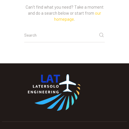
Can't find what you need? Take a moment
and do a search below or start from
our
homepage
.