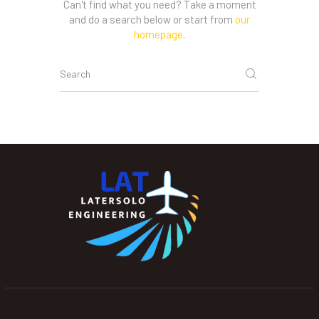
Can't find what you need? Take a moment
and do a search below or start from
our
homepage
.