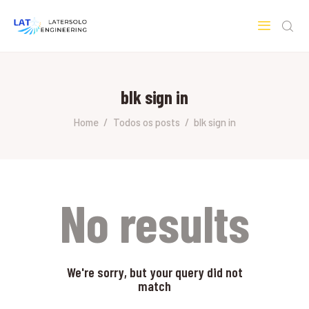
LATERSOLO
Serviços de Engenharia e Consultoria
blk sign in
HOME
SOBRE A LATERSOLO
Home
Todos os posts
blk sign in
ENGINEERING
MERCADOS & SERVIÇOS
CONTATO
PESQUISAS RESEARCH
No results
We're sorry, but your query did not
match