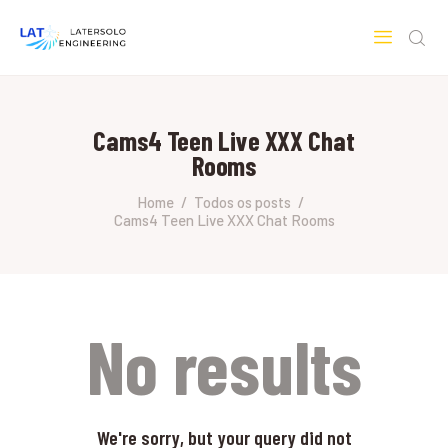
LATERSOLO
Serviços de Engenharia e Consultoria
Cams4 Teen Live XXX Chat
HOME
Rooms
SOBRE A LATERSOLO
ENGINEERING
Home
Todos os posts
Cams4 Teen Live XXX Chat Rooms
MERCADOS & SERVIÇOS
CONTATO
PESQUISAS RESEARCH
No results
We're sorry, but your query did not