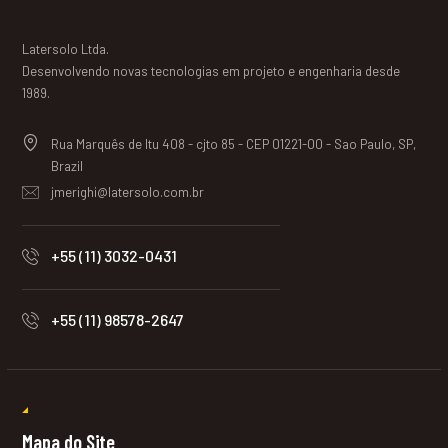
Latersolo Ltda.
Desenvolvendo novas tecnologias em projeto e engenharia desde
1989.
Rua Marquês de Itu 408 - cjto 85 - CEP 01221-00 - Sao Paulo, SP,
Brazil
jmerighi@latersolo.com.br
+55 (11) 3032-0431
+55 (11) 98578-2647
Mapa do Site