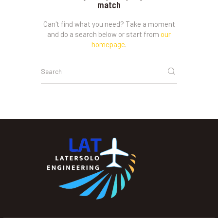
match
Can't find what you need? Take a moment
and do a search below or start from
our
homepage
.