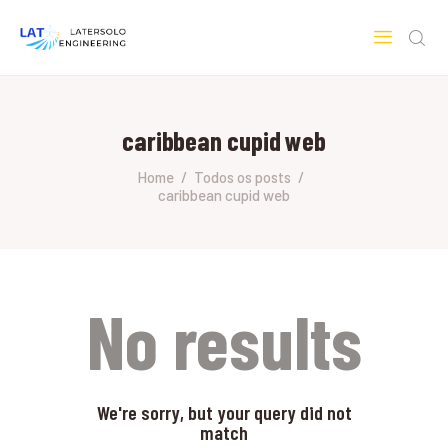
LATERSOLO
Serviços de Engenharia e Consultoria
caribbean cupid web
HOME
SOBRE A LATERSOLO
Home
Todos os posts
caribbean cupid web
ENGINEERING
MERCADOS & SERVIÇOS
CONTATO
PESQUISAS RESEARCH
No results
We're sorry, but your query did not
match