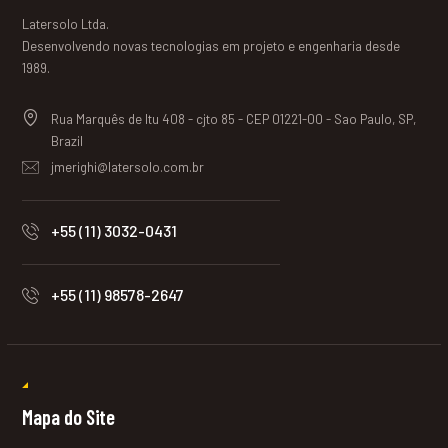
Latersolo Ltda.
Desenvolvendo novas tecnologias em projeto e engenharia desde
1989.
Rua Marquês de Itu 408 - cjto 85 - CEP 01221-00 - Sao Paulo, SP,
Brazil
jmerighi@latersolo.com.br
+55 (11) 3032-0431
+55 (11) 98578-2647
Mapa do Site