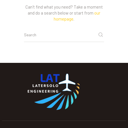
Can't find what you need? Take a moment
and do a search below or start from
our
homepage
.