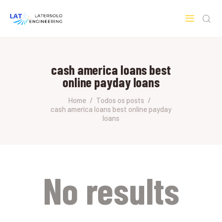
LATERSOLO
Serviços de Engenharia e Consultoria
cash america loans best
HOME
online payday loans
SOBRE A LATERSOLO
ENGINEERING
Home
Todos os posts
cash america loans best online payday
MERCADOS & SERVIÇOS
loans
CONTATO
PESQUISAS RESEARCH
No results