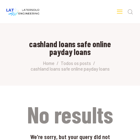
LATERSOLO
Serviços de Engenharia e Consultoria
cashland loans safe online
HOME
payday loans
SOBRE A LATERSOLO
ENGINEERING
Home
Todos os posts
cashland loans safe online payday loans
MERCADOS & SERVIÇOS
CONTATO
PESQUISAS RESEARCH
No results
We're sorry, but your query did not