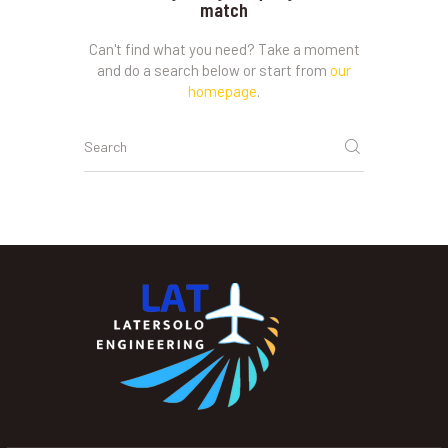
match
Can't find what you need? Take a moment
and do a search below or start from
our
homepage
.