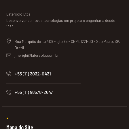
Latersolo Ltda.
Desenvolvendo novas tecnologias em projeto e engenharia desde
1989.
Rua Marquês de Itu 408 - cjto 85 - CEP 01221-00 - Sao Paulo, SP,
Brazil
jmerighi@latersolo.com.br
+55 (11) 3032-0431
+55 (11) 98578-2647
Mapa do Site