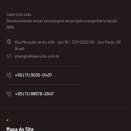
Latersolo Ltda.
Desenvolvendo novas tecnologias em projeto e engenharia desde
1989.
Rua Marquês de Itu 408 - cjto 85 - CEP 01221-00 - Sao Paulo, SP,
Brazil
jmerighi@latersolo.com.br
+55 (11) 3032-0431
+55 (11) 98578-2647
Mapa do Site