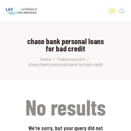
LATERSOLO
Serviços de Engenharia e Consultoria
chase bank personal loans
HOME
for bad credit
SOBRE A LATERSOLO
ENGINEERING
Home
Todos os posts
chase bank personal loans for bad credit
MERCADOS & SERVIÇOS
CONTATO
PESQUISAS RESEARCH
No results
We're sorry, but your query did not