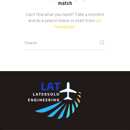
match
Can't find what you need? Take a moment
and do a search below or start from
our
homepage
.