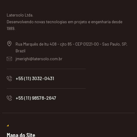
Latersolo Ltda.
Desenvolvendo novas tecnologias em projeto e engenharia desde
1989.
Rua Marquês de Itu 408 - cjto 85 - CEP 01221-00 - Sao Paulo, SP,
Brazil
jmerighi@latersolo.com.br
+55 (11) 3032-0431
+55 (11) 98578-2647
Mapa do Site