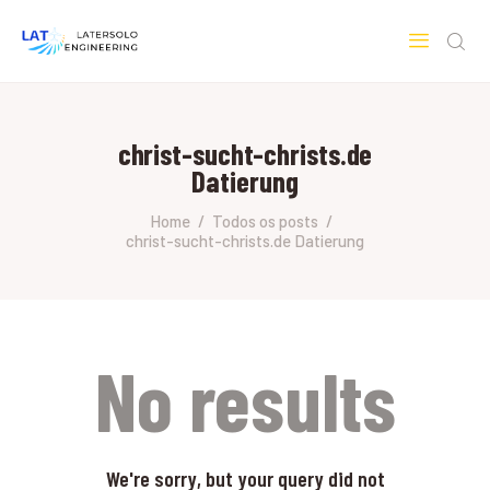
LATERSOLO
Serviços de Engenharia e Consultoria
christ-sucht-christs.de
HOME
Datierung
SOBRE A LATERSOLO
ENGINEERING
Home
Todos os posts
christ-sucht-christs.de Datierung
MERCADOS & SERVIÇOS
CONTATO
PESQUISAS RESEARCH
No results
We're sorry, but your query did not