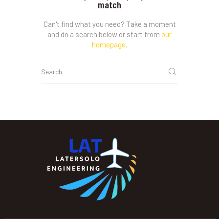
match
Can't find what you need? Take a moment
and do a search below or start from
our
homepage
.