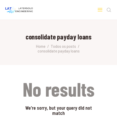
LATERSOLO
Serviços de Engenharia e Consultoria
consolidate payday loans
HOME
SOBRE A LATERSOLO
Home
Todos os posts
consolidate payday loans
ENGINEERING
MERCADOS & SERVIÇOS
CONTATO
PESQUISAS RESEARCH
No results
We're sorry, but your query did not
match