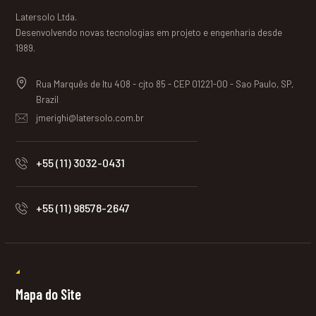
Latersolo Ltda.
Desenvolvendo novas tecnologias em projeto e engenharia desde
1989.
Rua Marquês de Itu 408 - cjto 85 - CEP 01221-00 - Sao Paulo, SP,
Brazil
jmerighi@latersolo.com.br
+55 (11) 3032-0431
+55 (11) 98578-2647
Mapa do Site