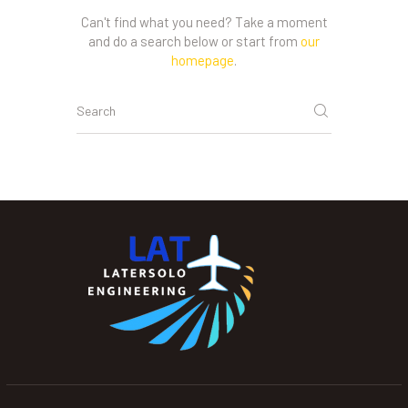
Can't find what you need? Take a moment
and do a search below or start from
our
homepage
.