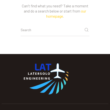
Can't find what you need? Take a moment
and do a search below or start from
our
homepage
.