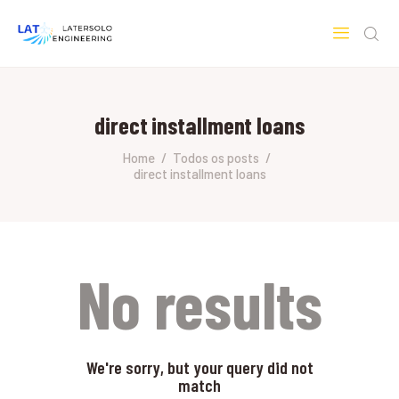
LATERSOLO
Serviços de Engenharia e Consultoria
direct installment loans
HOME
SOBRE A LATERSOLO
Home
Todos os posts
direct installment loans
ENGINEERING
MERCADOS & SERVIÇOS
CONTATO
PESQUISAS RESEARCH
No results
We're sorry, but your query did not
match