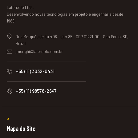
Latersolo Ltda.
Desenvolvendo novas tecnologias em projeto e engenharia desde
1989.
Rua Marquês de Itu 408 - cjto 85 - CEP 01221-00 - Sao Paulo, SP,
Brazil
jmerighi@latersolo.com.br
+55 (11) 3032-0431
+55 (11) 98578-2647
Mapa do Site