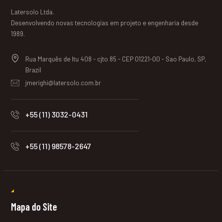
Latersolo Ltda.
Desenvolvendo novas tecnologias em projeto e engenharia desde
1989.
Rua Marquês de Itu 408 - cjto 85 - CEP 01221-00 - Sao Paulo, SP,
Brazil
jmerighi@latersolo.com.br
+55 (11) 3032-0431
+55 (11) 98578-2647
Mapa do Site