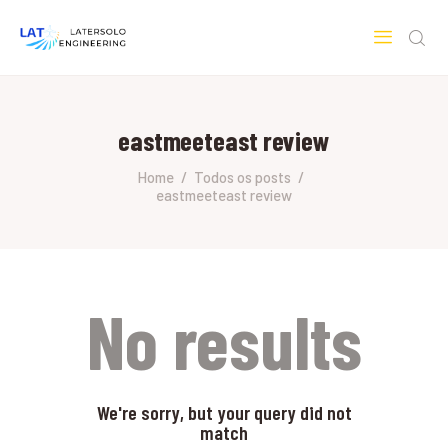
LATERSOLO
Serviços de Engenharia e Consultoria
eastmeeteast review
HOME
SOBRE A LATERSOLO
Home
Todos os posts
eastmeeteast review
ENGINEERING
MERCADOS & SERVIÇOS
CONTATO
PESQUISAS RESEARCH
No results
We're sorry, but your query did not
match