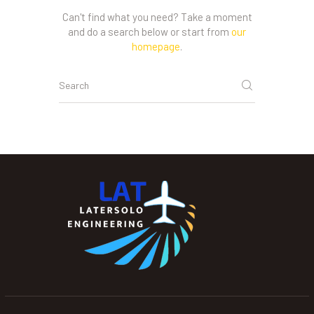
Can't find what you need? Take a moment
and do a search below or start from
our
homepage
.