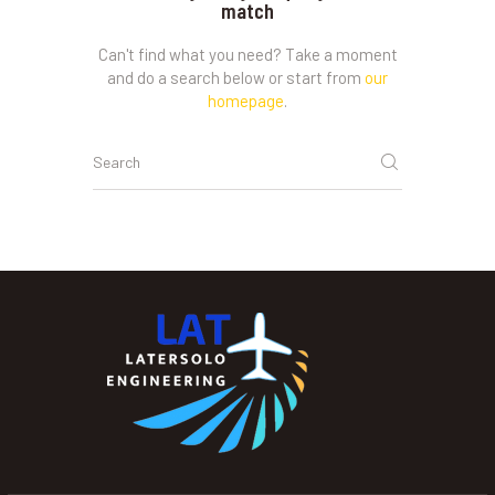
match
Can't find what you need? Take a moment
and do a search below or start from
our
homepage
.