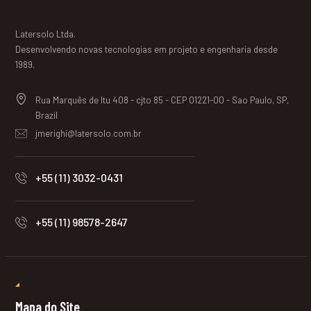
Latersolo Ltda.
Desenvolvendo novas tecnologias em projeto e engenharia desde
1989.
Rua Marquês de Itu 408 - cjto 85 - CEP 01221-00 - Sao Paulo, SP,
Brazil
jmerighi@latersolo.com.br
+55 (11) 3032-0431
+55 (11) 98578-2647
Mapa do Site