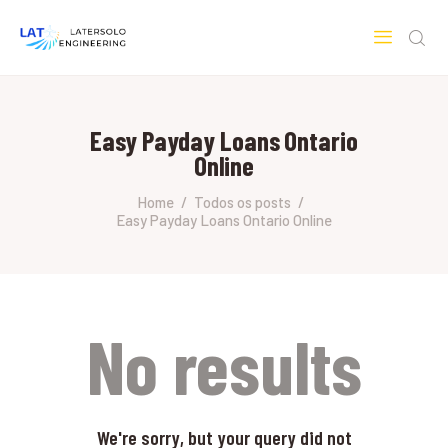
LATERSOLO
Serviços de Engenharia e Consultoria
Easy Payday Loans Ontario
HOME
Online
SOBRE A LATERSOLO
ENGINEERING
Home
Todos os posts
Easy Payday Loans Ontario Online
MERCADOS & SERVIÇOS
CONTATO
PESQUISAS RESEARCH
No results
We're sorry, but your query did not