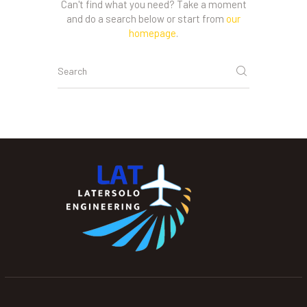
Can't find what you need? Take a moment
and do a search below or start from
our
homepage
.