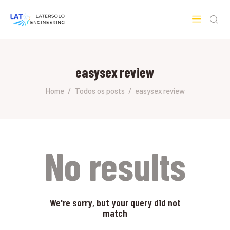
LATERSOLO
Serviços de Engenharia e Consultoria
easysex review
HOME
SOBRE A LATERSOLO
Home
Todos os posts
easysex review
ENGINEERING
MERCADOS & SERVIÇOS
CONTATO
PESQUISAS RESEARCH
No results
We're sorry, but your query did not
match