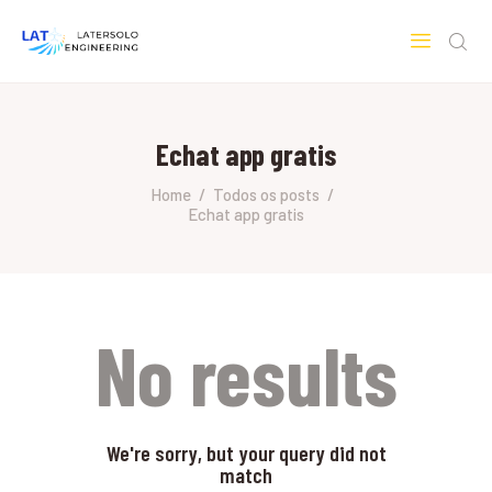
LATERSOLO
Serviços de Engenharia e Consultoria
Echat app gratis
HOME
SOBRE A LATERSOLO
Home
Todos os posts
Echat app gratis
ENGINEERING
MERCADOS & SERVIÇOS
CONTATO
PESQUISAS RESEARCH
No results
We're sorry, but your query did not
match