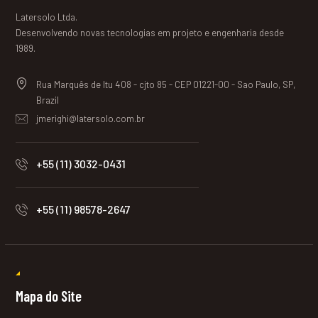
Latersolo Ltda.
Desenvolvendo novas tecnologias em projeto e engenharia desde
1989.
Rua Marquês de Itu 408 - cjto 85 - CEP 01221-00 - Sao Paulo, SP,
Brazil
jmerighi@latersolo.com.br
+55 (11) 3032-0431
+55 (11) 98578-2647
Mapa do Site