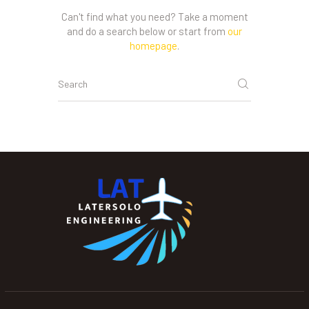
Can't find what you need? Take a moment
and do a search below or start from
our
homepage
.