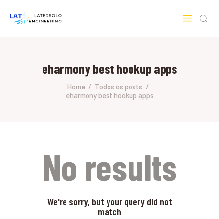
LATERSOLO
Serviços de Engenharia e Consultoria
eharmony best hookup apps
HOME
SOBRE A LATERSOLO
Home
Todos os posts
eharmony best hookup apps
ENGINEERING
MERCADOS & SERVIÇOS
CONTATO
PESQUISAS RESEARCH
No results
We're sorry, but your query did not
match