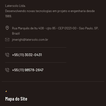
Latersolo Ltda.
Desenvolvendo novas tecnologias em projeto e engenharia desde
1989.
Rua Marquês de Itu 408 - cjto 85 - CEP 01221-00 - Sao Paulo, SP,
Brazil
jmerighi@latersolo.com.br
+55 (11) 3032-0431
+55 (11) 98578-2647
Mapa do Site