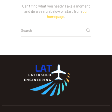
Can't find what you need? Take a moment
and do a search below or start from
our
homepage
.