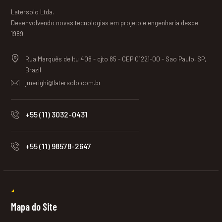
Latersolo Ltda.
Desenvolvendo novas tecnologias em projeto e engenharia desde
1989.
Rua Marquês de Itu 408 - cjto 85 - CEP 01221-00 - Sao Paulo, SP,
Brazil
jmerighi@latersolo.com.br
+55 (11) 3032-0431
+55 (11) 98578-2647
Mapa do Site