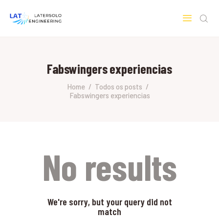
LATERSOLO
Serviços de Engenharia e Consultoria
Fabswingers experiencias
HOME
SOBRE A LATERSOLO
Home
Todos os posts
Fabswingers experiencias
ENGINEERING
MERCADOS & SERVIÇOS
CONTATO
PESQUISAS RESEARCH
No results
We're sorry, but your query did not
match