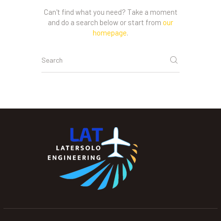
Can't find what you need? Take a moment
and do a search below or start from
our
homepage
.