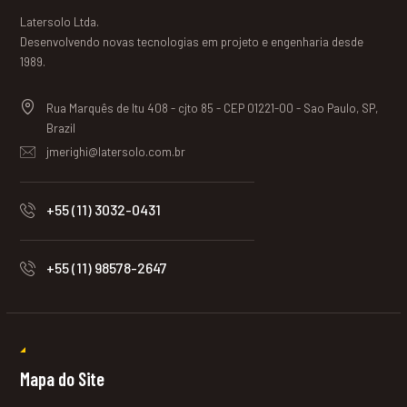
Latersolo Ltda.
Desenvolvendo novas tecnologias em projeto e engenharia desde
1989.
Rua Marquês de Itu 408 - cjto 85 - CEP 01221-00 - Sao Paulo, SP,
Brazil
jmerighi@latersolo.com.br
+55 (11) 3032-0431
+55 (11) 98578-2647
Mapa do Site