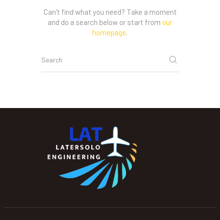
Can't find what you need? Take a moment
and do a search below or start from
our
homepage
.