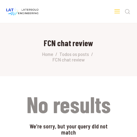
LATERSOLO
Serviços de Engenharia e Consultoria
FCN chat review
HOME
SOBRE A LATERSOLO
Home
Todos os posts
FCN chat review
ENGINEERING
MERCADOS & SERVIÇOS
CONTATO
PESQUISAS RESEARCH
No results
We're sorry, but your query did not
match