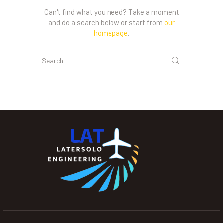
Can't find what you need? Take a moment
and do a search below or start from
our
homepage
.