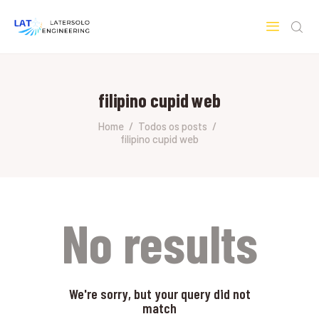
LATERSOLO
Serviços de Engenharia e Consultoria
filipino cupid web
HOME
SOBRE A LATERSOLO
Home
Todos os posts
filipino cupid web
ENGINEERING
MERCADOS & SERVIÇOS
CONTATO
PESQUISAS RESEARCH
No results
We're sorry, but your query did not
match