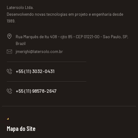
Latersolo Ltda.
Desenvolvendo novas tecnologias em projeto e engenharia desde
1989.
Rua Marquês de Itu 408 - cjto 85 - CEP 01221-00 - Sao Paulo, SP,
Brazil
jmerighi@latersolo.com.br
+55 (11) 3032-0431
+55 (11) 98578-2647
Mapa do Site