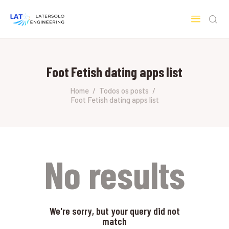
LATERSOLO
Serviços de Engenharia e Consultoria
Foot Fetish dating apps list
HOME
SOBRE A LATERSOLO
Home
Todos os posts
Foot Fetish dating apps list
ENGINEERING
MERCADOS & SERVIÇOS
CONTATO
PESQUISAS RESEARCH
No results
We're sorry, but your query did not
match