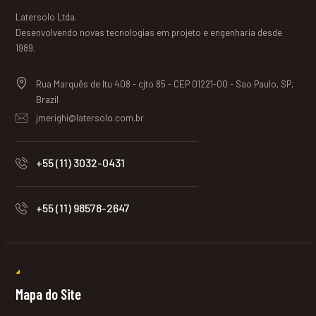
Latersolo Ltda.
Desenvolvendo novas tecnologias em projeto e engenharia desde
1989.
Rua Marquês de Itu 408 - cjto 85 - CEP 01221-00 - Sao Paulo, SP,
Brazil
jmerighi@latersolo.com.br
+55 (11) 3032-0431
+55 (11) 98578-2647
Mapa do Site