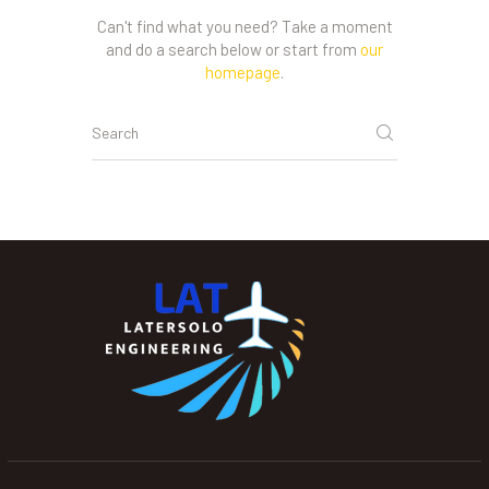
Can't find what you need? Take a moment
and do a search below or start from
our
homepage
.