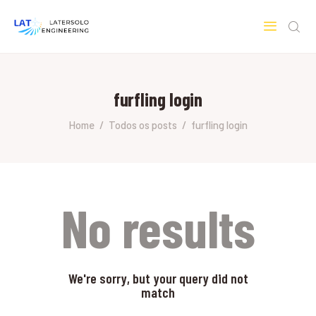
LATERSOLO
Serviços de Engenharia e Consultoria
furfling login
HOME
SOBRE A LATERSOLO
Home
Todos os posts
furfling login
ENGINEERING
MERCADOS & SERVIÇOS
CONTATO
PESQUISAS RESEARCH
No results
We're sorry, but your query did not
match