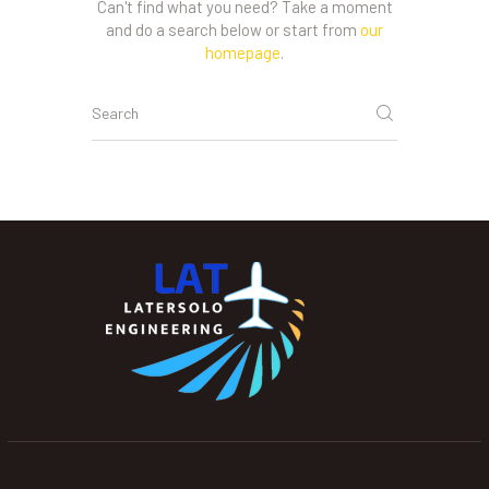
Can't find what you need? Take a moment
and do a search below or start from
our
homepage
.