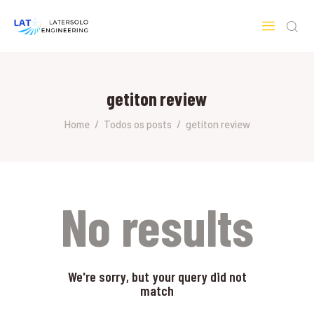
LATERSOLO
Serviços de Engenharia e Consultoria
getiton review
HOME
SOBRE A LATERSOLO
Home
Todos os posts
getiton review
ENGINEERING
MERCADOS & SERVIÇOS
CONTATO
PESQUISAS RESEARCH
No results
We're sorry, but your query did not
match