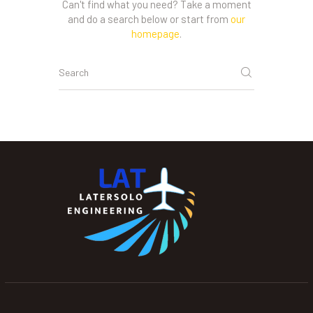
Can't find what you need? Take a moment
and do a search below or start from
our
homepage
.