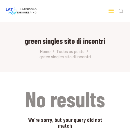
LATERSOLO
Serviços de Engenharia e Consultoria
green singles sito di incontri
HOME
SOBRE A LATERSOLO
Home
Todos os posts
green singles sito di incontri
ENGINEERING
MERCADOS & SERVIÇOS
CONTATO
PESQUISAS RESEARCH
No results
We're sorry, but your query did not
match