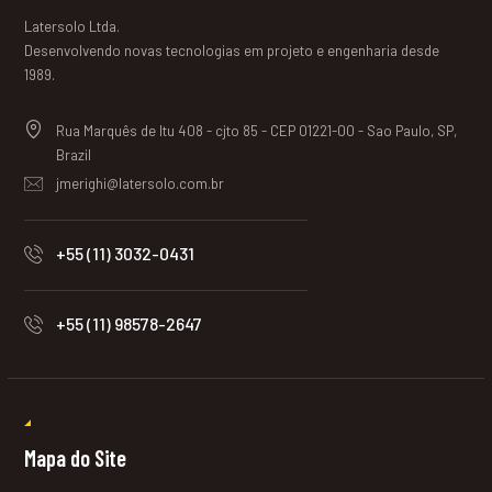
Latersolo Ltda.
Desenvolvendo novas tecnologias em projeto e engenharia desde
1989.
Rua Marquês de Itu 408 - cjto 85 - CEP 01221-00 - Sao Paulo, SP,
Brazil
jmerighi@latersolo.com.br
+55 (11) 3032-0431
+55 (11) 98578-2647
Mapa do Site