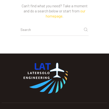
Can't find what you need? Take a moment
and do a search below or start from
our
homepage
.