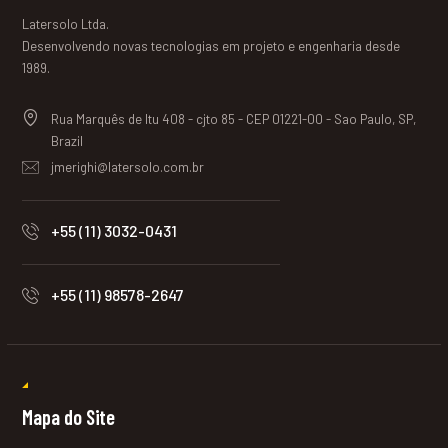
Latersolo Ltda.
Desenvolvendo novas tecnologias em projeto e engenharia desde
1989.
Rua Marquês de Itu 408 - cjto 85 - CEP 01221-00 - Sao Paulo, SP,
Brazil
jmerighi@latersolo.com.br
+55 (11) 3032-0431
+55 (11) 98578-2647
Mapa do Site