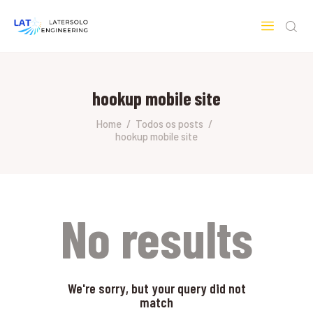
LATERSOLO
Serviços de Engenharia e Consultoria
hookup mobile site
HOME
SOBRE A LATERSOLO
Home
Todos os posts
hookup mobile site
ENGINEERING
MERCADOS & SERVIÇOS
CONTATO
PESQUISAS RESEARCH
No results
We're sorry, but your query did not
match