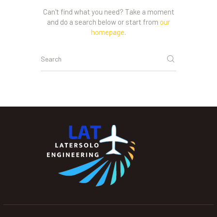
Can't find what you need? Take a moment
and do a search below or start from
our
homepage
.