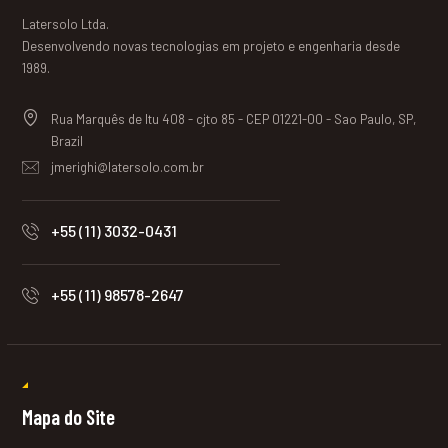
Latersolo Ltda.
Desenvolvendo novas tecnologias em projeto e engenharia desde
1989.
Rua Marquês de Itu 408 - cjto 85 - CEP 01221-00 - Sao Paulo, SP,
Brazil
jmerighi@latersolo.com.br
+55 (11) 3032-0431
+55 (11) 98578-2647
Mapa do Site