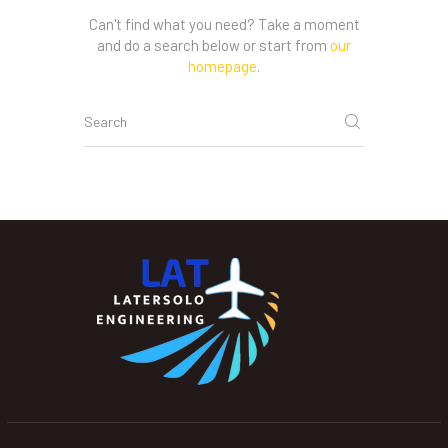
Can't find what you need? Take a moment
and do a search below or start from
our
homepage
.