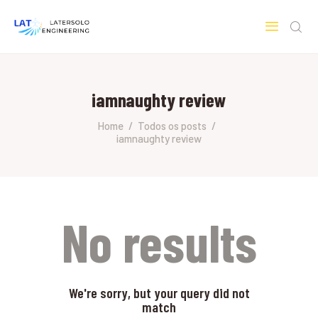
LATERSOLO
Serviços de Engenharia e Consultoria
iamnaughty review
HOME
SOBRE A LATERSOLO
Home
Todos os posts
iamnaughty review
ENGINEERING
MERCADOS & SERVIÇOS
CONTATO
PESQUISAS RESEARCH
No results
We're sorry, but your query did not
match