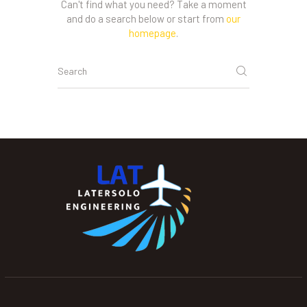
Can't find what you need? Take a moment
and do a search below or start from
our
homepage
.