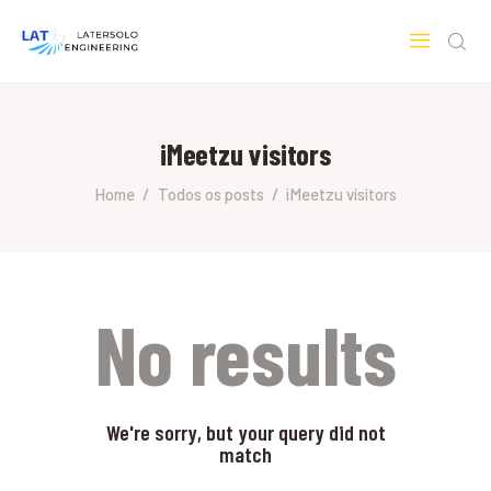
LATERSOLO
Serviços de Engenharia e Consultoria
iMeetzu visitors
HOME
SOBRE A LATERSOLO
Home
Todos os posts
iMeetzu visitors
ENGINEERING
MERCADOS & SERVIÇOS
CONTATO
PESQUISAS RESEARCH
No results
We're sorry, but your query did not
match