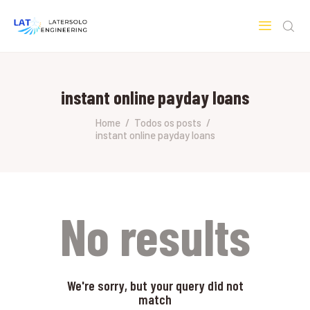
LATERSOLO
Serviços de Engenharia e Consultoria
instant online payday loans
HOME
SOBRE A LATERSOLO
Home
Todos os posts
instant online payday loans
ENGINEERING
MERCADOS & SERVIÇOS
CONTATO
PESQUISAS RESEARCH
No results
We're sorry, but your query did not
match