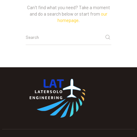
Can't find what you need? Take a moment
and do a search below or start from
our
homepage
.