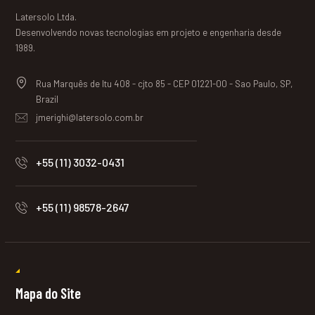
Latersolo Ltda.
Desenvolvendo novas tecnologias em projeto e engenharia desde
1989.
Rua Marquês de Itu 408 - cjto 85 - CEP 01221-00 - Sao Paulo, SP,
Brazil
jmerighi@latersolo.com.br
+55 (11) 3032-0431
+55 (11) 98578-2647
Mapa do Site