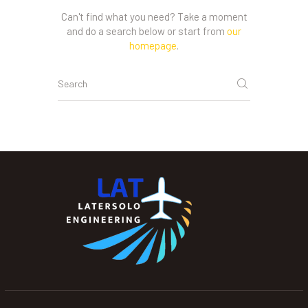
Can't find what you need? Take a moment
and do a search below or start from
our
homepage
.