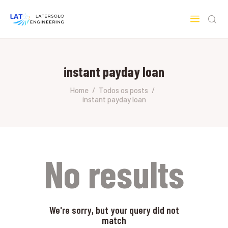
LATERSOLO
Serviços de Engenharia e Consultoria
instant payday loan
HOME
SOBRE A LATERSOLO
Home
Todos os posts
instant payday loan
ENGINEERING
MERCADOS & SERVIÇOS
CONTATO
PESQUISAS RESEARCH
No results
We're sorry, but your query did not
match