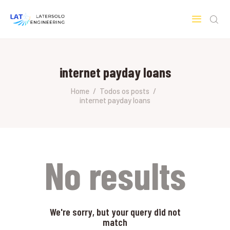
LATERSOLO
Serviços de Engenharia e Consultoria
internet payday loans
HOME
SOBRE A LATERSOLO
Home
Todos os posts
internet payday loans
ENGINEERING
MERCADOS & SERVIÇOS
CONTATO
PESQUISAS RESEARCH
No results
We're sorry, but your query did not
match