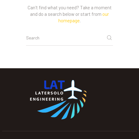
Can't find what you need? Take a moment
and do a search below or start from
our
homepage
.