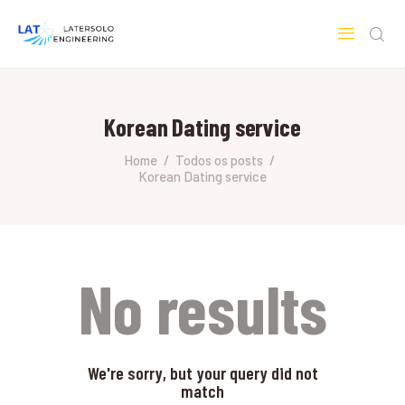
LATERSOLO
Serviços de Engenharia e Consultoria
Korean Dating service
HOME
SOBRE A LATERSOLO
Home
Todos os posts
Korean Dating service
ENGINEERING
MERCADOS & SERVIÇOS
CONTATO
PESQUISAS RESEARCH
No results
We're sorry, but your query did not
match