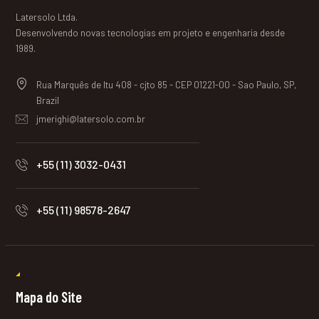
Latersolo Ltda.
Desenvolvendo novas tecnologias em projeto e engenharia desde
1989.
Rua Marquês de Itu 408 - cjto 85 - CEP 01221-00 - Sao Paulo, SP,
Brazil
jmerighi@latersolo.com.br
+55 (11) 3032-0431
+55 (11) 98578-2647
Mapa do Site