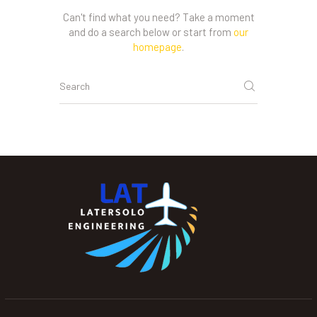
Can't find what you need? Take a moment
and do a search below or start from
our
homepage
.