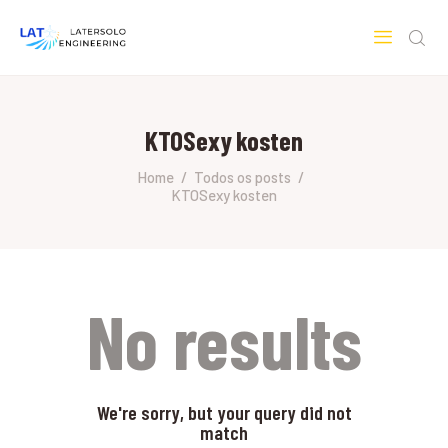
LATERSOLO
Serviços de Engenharia e Consultoria
KTOSexy kosten
HOME
SOBRE A LATERSOLO
Home
Todos os posts
KTOSexy kosten
ENGINEERING
MERCADOS & SERVIÇOS
CONTATO
PESQUISAS RESEARCH
No results
We're sorry, but your query did not
match