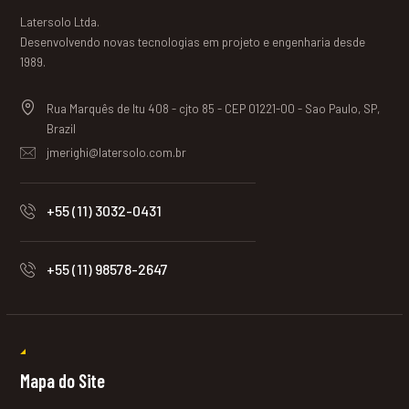
Latersolo Ltda.
Desenvolvendo novas tecnologias em projeto e engenharia desde
1989.
Rua Marquês de Itu 408 - cjto 85 - CEP 01221-00 - Sao Paulo, SP,
Brazil
jmerighi@latersolo.com.br
+55 (11) 3032-0431
+55 (11) 98578-2647
Mapa do Site