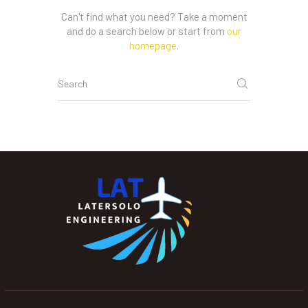
Can't find what you need? Take a moment
and do a search below or start from
our
homepage
.