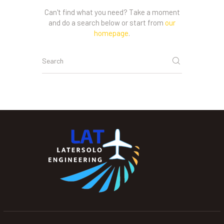
Can't find what you need? Take a moment
and do a search below or start from
our
homepage
.