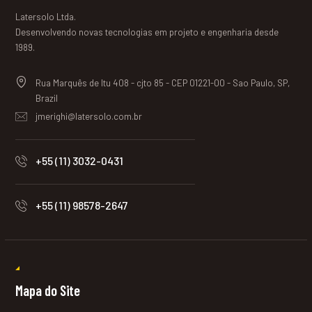
Latersolo Ltda.
Desenvolvendo novas tecnologias em projeto e engenharia desde
1989.
Rua Marquês de Itu 408 - cjto 85 - CEP 01221-00 - Sao Paulo, SP,
Brazil
jmerighi@latersolo.com.br
+55 (11) 3032-0431
+55 (11) 98578-2647
Mapa do Site