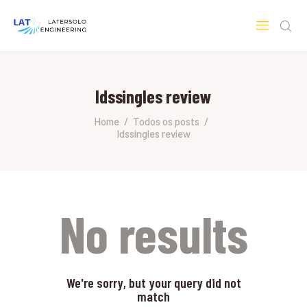
LATERSOLO
Serviços de Engenharia e Consultoria
ldssingles review
HOME
SOBRE A LATERSOLO
Home
Todos os posts
ldssingles review
ENGINEERING
MERCADOS & SERVIÇOS
CONTATO
PESQUISAS RESEARCH
No results
We're sorry, but your query did not
match