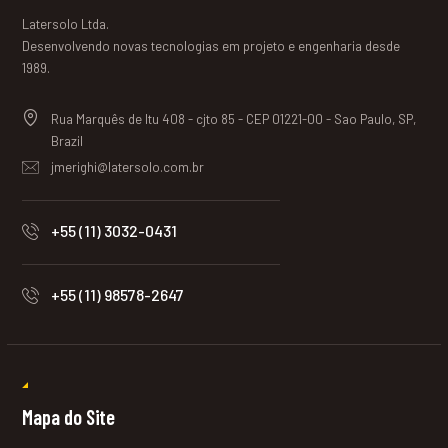
Latersolo Ltda.
Desenvolvendo novas tecnologias em projeto e engenharia desde
1989.
Rua Marquês de Itu 408 - cjto 85 - CEP 01221-00 - Sao Paulo, SP,
Brazil
jmerighi@latersolo.com.br
+55 (11) 3032-0431
+55 (11) 98578-2647
Mapa do Site