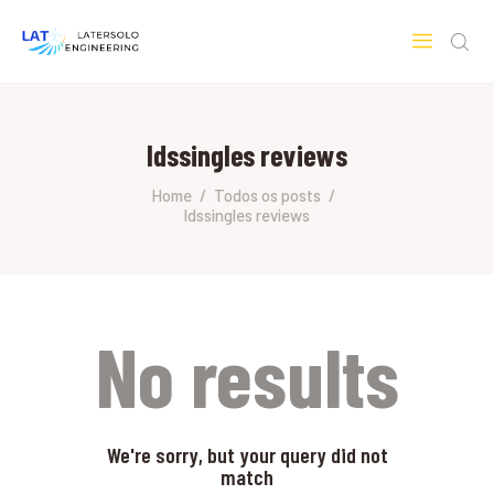
LATERSOLO
Serviços de Engenharia e Consultoria
ldssingles reviews
HOME
SOBRE A LATERSOLO
Home
Todos os posts
ldssingles reviews
ENGINEERING
MERCADOS & SERVIÇOS
CONTATO
PESQUISAS RESEARCH
No results
We're sorry, but your query did not
match