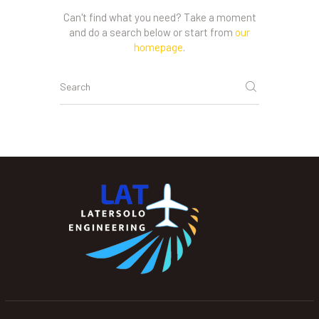
Can't find what you need? Take a moment
and do a search below or start from
our
homepage
.