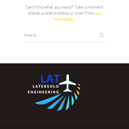
Can't find what you need? Take a moment
and do a search below or start from
our
homepage
.