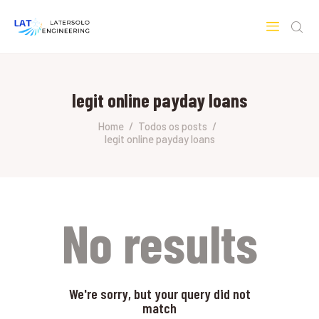
LATERSOLO
Serviços de Engenharia e Consultoria
legit online payday loans
HOME
SOBRE A LATERSOLO
Home
Todos os posts
legit online payday loans
ENGINEERING
MERCADOS & SERVIÇOS
CONTATO
PESQUISAS RESEARCH
No results
We're sorry, but your query did not
match