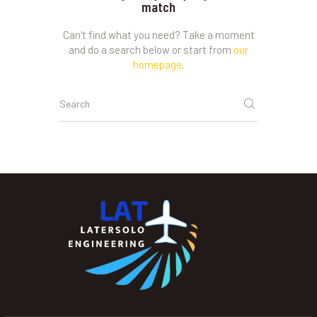
match
Can't find what you need? Take a moment
and do a search below or start from
our
homepage
.