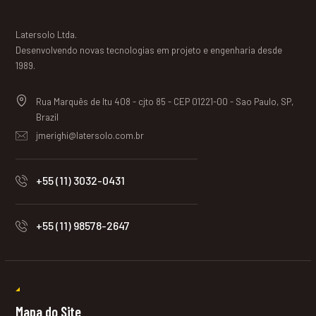
Latersolo Ltda.
Desenvolvendo novas tecnologias em projeto e engenharia desde
1989.
Rua Marquês de Itu 408 - cjto 85 - CEP 01221-00 - Sao Paulo, SP,
Brazil
jmerighi@latersolo.com.br
+55 (11) 3032-0431
+55 (11) 98578-2647
Mapa do Site