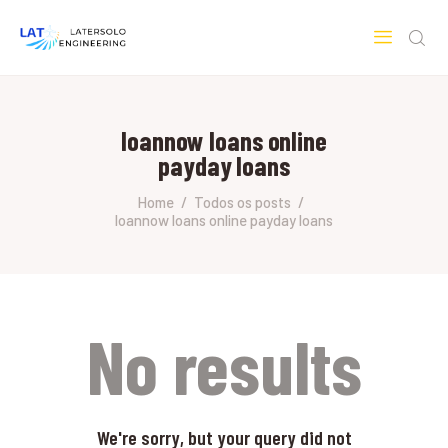
LATERSOLO
Serviços de Engenharia e Consultoria
loannow loans online
HOME
payday loans
SOBRE A LATERSOLO
ENGINEERING
Home
Todos os posts
loannow loans online payday loans
MERCADOS & SERVIÇOS
CONTATO
PESQUISAS RESEARCH
No results
We're sorry, but your query did not