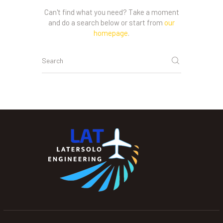
Can't find what you need? Take a moment
and do a search below or start from
our
homepage
.