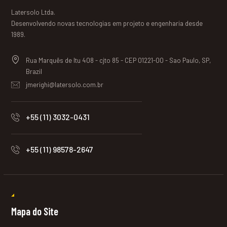
Latersolo Ltda.
Desenvolvendo novas tecnologias em projeto e engenharia desde
1989.
Rua Marquês de Itu 408 - cjto 85 - CEP 01221-00 - Sao Paulo, SP,
Brazil
jmerighi@latersolo.com.br
+55 (11) 3032-0431
+55 (11) 98578-2647
Mapa do Site