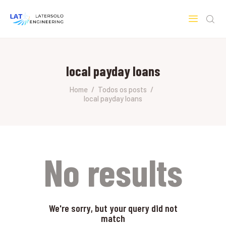
LATERSOLO
Serviços de Engenharia e Consultoria
local payday loans
HOME
SOBRE A LATERSOLO
Home
Todos os posts
local payday loans
ENGINEERING
MERCADOS & SERVIÇOS
CONTATO
PESQUISAS RESEARCH
No results
We're sorry, but your query did not
match