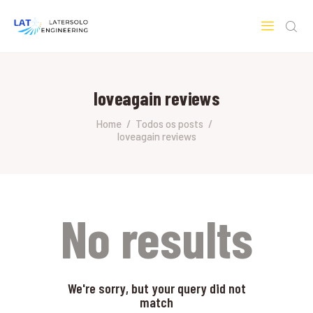
LATERSOLO
Serviços de Engenharia e Consultoria
loveagain reviews
HOME
SOBRE A LATERSOLO
Home
Todos os posts
loveagain reviews
ENGINEERING
MERCADOS & SERVIÇOS
CONTATO
PESQUISAS RESEARCH
No results
We're sorry, but your query did not
match