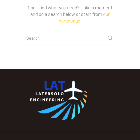
Can't find what you need? Take a moment
and do a search below or start from
our
homepage
.