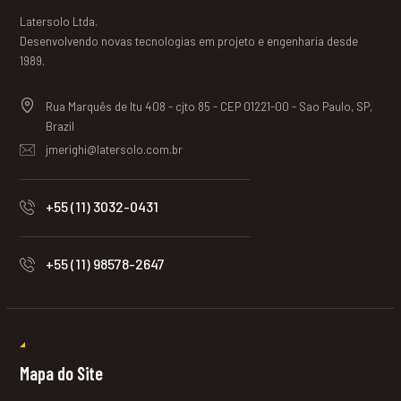
Latersolo Ltda.
Desenvolvendo novas tecnologias em projeto e engenharia desde
1989.
Rua Marquês de Itu 408 - cjto 85 - CEP 01221-00 - Sao Paulo, SP,
Brazil
jmerighi@latersolo.com.br
+55 (11) 3032-0431
+55 (11) 98578-2647
Mapa do Site