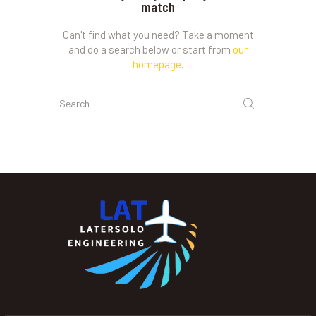
match
Can't find what you need? Take a moment
and do a search below or start from
our
homepage
.