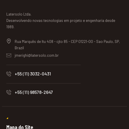
Latersolo Ltda.
Desenvolvendo novas tecnologias em projeto e engenharia desde
1989.
Rua Marquês de Itu 408 - cjto 85 - CEP 01221-00 - Sao Paulo, SP,
Brazil
jmerighi@latersolo.com.br
+55 (11) 3032-0431
+55 (11) 98578-2647
Mapa do Site