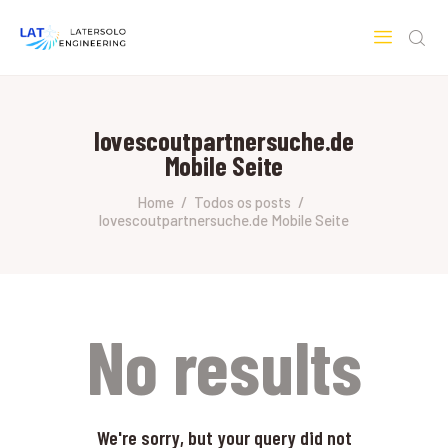
LATERSOLO
Serviços de Engenharia e Consultoria
lovescoutpartnersuche.de
HOME
Mobile Seite
SOBRE A LATERSOLO
ENGINEERING
Home
Todos os posts
lovescoutpartnersuche.de Mobile Seite
MERCADOS & SERVIÇOS
CONTATO
PESQUISAS RESEARCH
No results
We're sorry, but your query did not