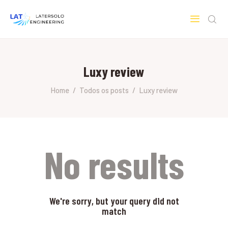
LATERSOLO
Serviços de Engenharia e Consultoria
Luxy review
HOME
SOBRE A LATERSOLO
Home
Todos os posts
Luxy review
ENGINEERING
MERCADOS & SERVIÇOS
CONTATO
PESQUISAS RESEARCH
No results
We're sorry, but your query did not
match