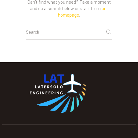
Can't find what you need? Take a moment
and do a search below or start from
our
homepage
.